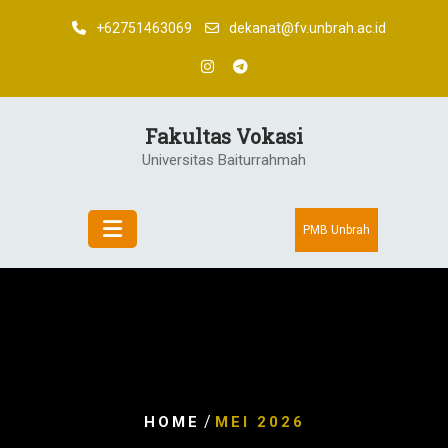
Skip
+62751463069
dekanat@fv.unbrah.ac.id
to
content
Fakultas Vokasi
Universitas Baiturrahmah
PMB Unbrah
/
HOME
MEI 2026