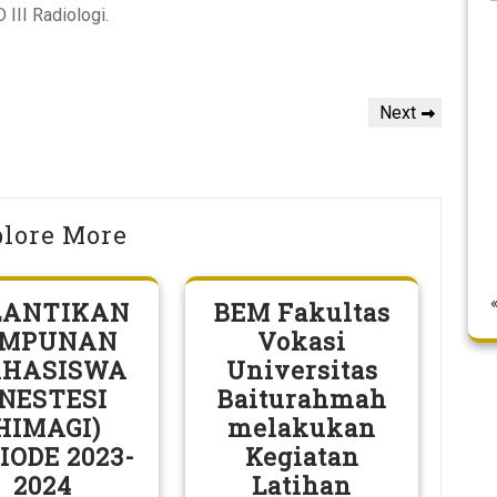
III Radiologi.
Next
Next
Post
lore More
LANTIKAN
BEM Fakultas
IMPUNAN
Vokasi
HASISWA
Universitas
NESTESI
Baiturahmah
HIMAGI)
melakukan
IODE 2023-
Kegiatan
2024
Latihan