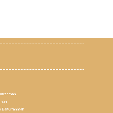
--------------------------------------------------------
--------------------------------------------------------
iturrahmah
hmah
as Baiturrahmah