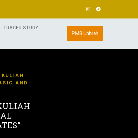
TRACER STUDY
PMB Unbrah
 KULIAH
ASIC AND
 KULIAH
CAL
ATES”