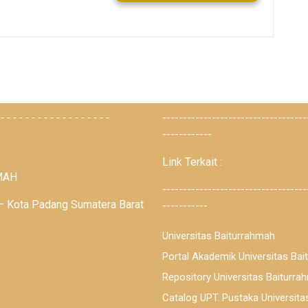
------------------
-----------------------------------
------------
Link Terkait :
MAH
-----------------------------------
– Kota Padang Sumatera Barat
-----------
Universitas Baiturrahmah
Portal Akademik Universitas Ba
Repository Universitas Baiturra
Catalog UPT. Pustaka Universit