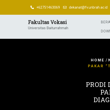
Skip
+62751463069
dekanat@fv.unbrah.ac.id
to
content
Fakultas Vokasi
BER
Universitas Baiturrahmah
DOW
/
HOME
PAKAR “
PRODI 
PA
DIAG