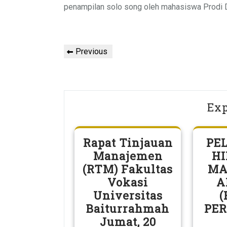
penampilan solo song oleh mahasiswa Prodi D 
Navigasi
Previous
Previous
pos
Post
Exp
Rapat Tinjauan
PE
Manajemen
H
(RTM) Fakultas
MA
Vokasi
A
Universitas
(
Baiturrahmah
PER
Jumat, 20