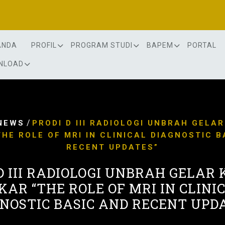
ANDA
PROFIL
PROGRAM STUDI
BAPEM
PORTAL
NLOAD
/
NEWS
PRODI D III RADIOLOGI UNBRAH GELAR
THE ROLE OF MRI IN CLINICAL DIAGNOSTIC B
RECENT UPDATES”
D III RADIOLOGI UNBRAH GELAR
KAR “THE ROLE OF MRI IN CLINI
NOSTIC BASIC AND RECENT UPD