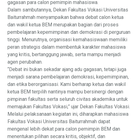
gagasan para calon pemimpin mahasiswa.
Dalam sambutannya, Dekan Fakultas Vokasi Universitas
Baiturrahmah menyampaikan bahwa debat calon ketua
dan wakil ketua BEM merupakan bagian dari proses
pembelajaran kepemimpinan dan demokrasi di perguruan
tinggi. Menurutnya, organisasi kemahasiswaan memiliki
peran strategis dalam membentuk karakter mahasiswa
yang kritis, bertanggung jawab, serta mampu menjadi
agen perubahan.
“Debat ini bukan sekadar ajang adu gagasan, tetapi juga
menjadi sarana pembelajaran demokrasi, kepemimpinan,
dan etika berorganisasi. Kami berharap ketua dan wakil
ketua BEM terpilih nantinya mampu bersinergi dengan
pimpinan fakultas serta seluruh civitas akademika untuk
memajukan Fakultas Vokasi,” ujar Dekan Fakultas Vokasi.
Melalui pelaksanaan kegiatan ini, diharapkan mahasiswa
Fakultas Vokasi Universitas Baiturrahmah dapat
mengenal lebih dekat para calon pemimpin BEM dan
menentukan pilihan secara kritis, objektif, dan