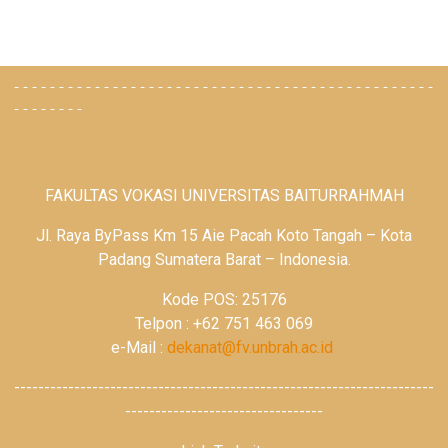
-----------------------------------------------
--------
FAKULTAS VOKASI UNIVERSITAS BAITURRAHMAH
Jl. Raya ByPass Km 15 Aie Pacah Koto Tangah – Kota
Padang Sumatera Barat – Indonesia.
Kode POS: 25176
Telpon : +62 751 463 069
e-Mail :
dekanat@fv.unbrah.ac.id
----------------------------------------------------------------------
---------------------------------