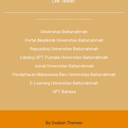
Link Terkait :
----------------------------------------------------------------------
--------------------------------
Universitas Baiturrahmah
Portal Akademik Universitas Baiturrahmah
Repository Universitas Baiturrahmah
Catalog UPT. Pustaka Universitas Baiturrahmah
Jurnal Universitas Baiturrahmah
Pendaftaran Mahasiswa Baru Universitas Baiturrahmah
E-Learning Universitas Baiturrahmah
UPT. Bahasa
By Ovation Themes