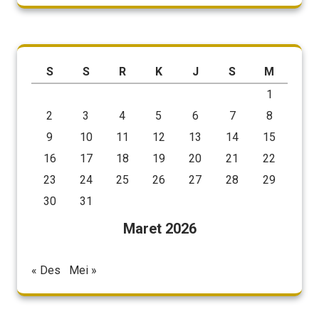
S
S
R
K
J
S
M
1
2
3
4
5
6
7
8
9
10
11
12
13
14
15
16
17
18
19
20
21
22
23
24
25
26
27
28
29
30
31
Maret 2026
« Des
Mei »