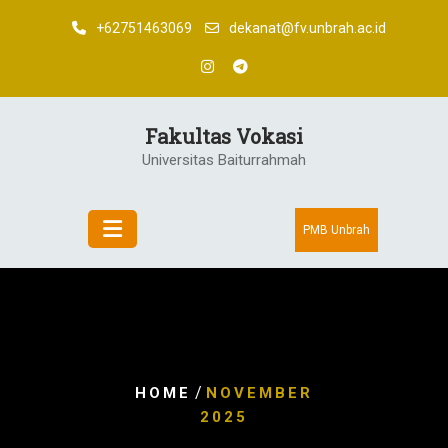
Skip
+62751463069
dekanat@fv.unbrah.ac.id
to
content
Fakultas Vokasi
Universitas Baiturrahmah
PMB Unbrah
/
HOME
NOVEMBER
2025